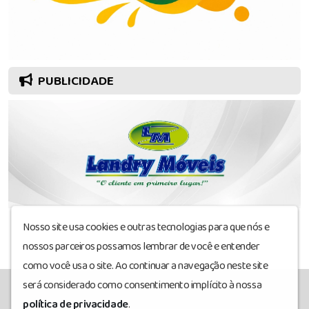
PUBLICIDADE
Nosso site usa cookies e outras tecnologias para que nós e
nossos parceiros possamos lembrar de você e entender
como você usa o site. Ao continuar a navegação neste site
será considerado como consentimento implícito à nossa
política de privacidade
.